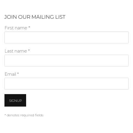
JOIN OUR MAILING LIST
First name *
Last name *
Email *
SIGNUP
* denotes required fields