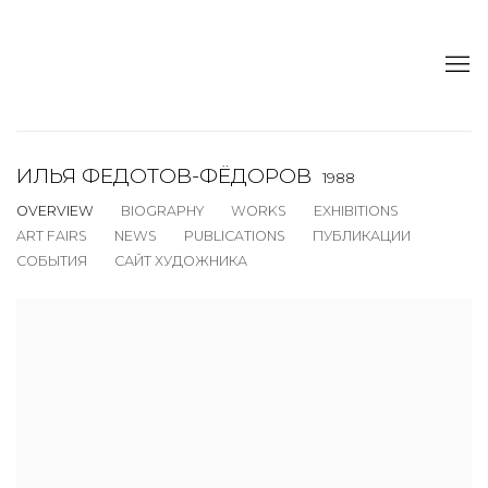
ИЛЬЯ ФЕДОТОВ-ФЁДОРОВ
1988
OVERVIEW
BIOGRAPHY
WORKS
EXHIBITIONS
ART FAIRS
NEWS
PUBLICATIONS
ПУБЛИКАЦИИ
СОБЫТИЯ
САЙТ ХУДОЖНИКА
View works.