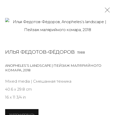
ИЛЬЯ ФЕДОТОВ-ФЁДОРОВ
1988
OVERVIEW
BIOGRAPHY
WORKS
EXHIBITIONS
ИЛЬЯ ФЕДОТОВ-ФЁДОРОВ
1988
ART FAIRS
NEWS
PUBLICATIONS
ПУБЛИКАЦИИ
СОБЫТИЯ
САЙТ ХУДОЖНИКА
ANOPHELES’S LANDSCAPE | ПЕЙЗАЖ МАЛЯРИЙНОГО
КОМАРА
,
2018
Mixed media | Смешанная техника
JOIN OUR MAILING LIST
40.6 x 29.8 cm
16 x 11 3/4 in
First name *
ЗАБРОНИРОВАТЬ