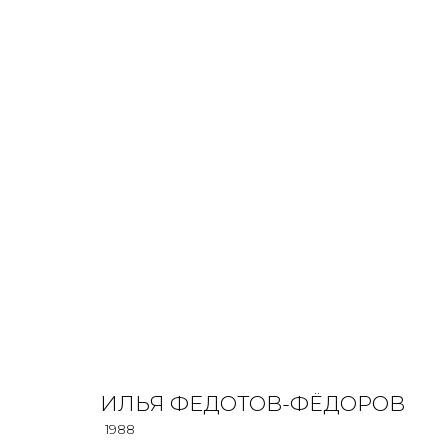
ИЛЬЯ ФЕДОТОВ-ФЁДОРОВ
1988
OVERVIEW
BIOGRAPHY
WORKS
EXHIBITIONS
ИЛЬЯ ФЕДОТОВ-ФЁДОРОВ
1988