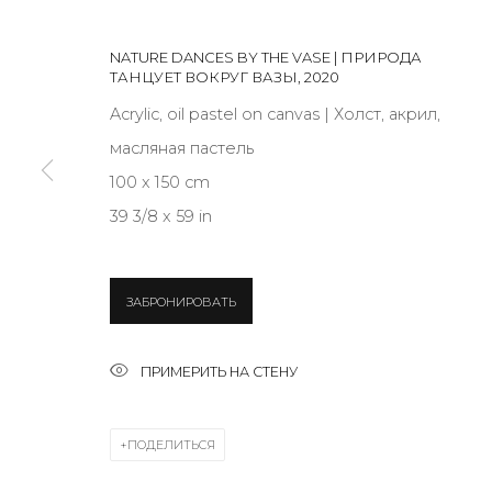
NATURE DANCES BY THE VASE | ПРИРОДА
JOIN OUR MAILING LIST
ТАНЦУЕТ ВОКРУГ ВАЗЫ
,
2020
First name *
Acrylic, oil pastel on canvas | Холст, акрил,
масляная пастель
100 x 150 cm
* denotes required fields
39 3/8 x 59 in
ЗАБРОНИРОВАТЬ
КОНТАКТЫ
ул. Жуковского д. 28, Санкт-Петербург, Россия, 1
ПРИМЕРИТЬ НА СТЕНУ
+7 (812) 275-97-62
Режим работы:
ПОДЕЛИТЬСЯ
Вт - вс: 12:00 - 20:00
info@annanova-gallery.ru