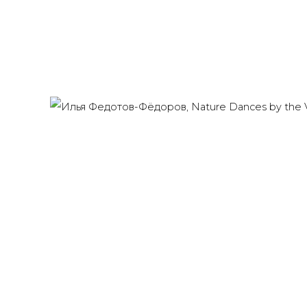
Last name *
Email *
91014