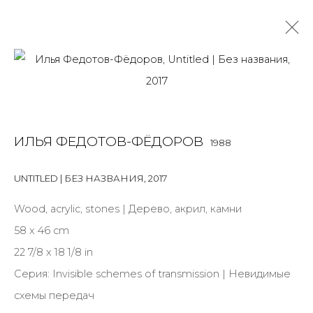
ИЛЬЯ ФЕДОТОВ-ФЁДОРОВ
1988
OVERVIEW
BIOGRAPHY
WORKS
EXHIBITIONS
ИЛЬЯ ФЕДОТОВ-ФЁДОРОВ
1988
ART FAIRS
NEWS
PUBLICATIONS
ПУБЛИКАЦИИ
СОБЫТИЯ
САЙТ ХУДОЖНИКА
UNTITLED | БЕЗ НАЗВАНИЯ
,
2017
Wood, acrylic, stones | Дерево, акрил, камни
58 x 46 cm
JOIN OUR MAILING LIST
22 7/8 x 18 1/8 in
First name *
Серия:
Invisible schemes of transmission | Невидимые
схемы передач