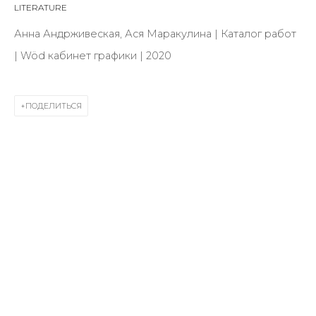
Last name *
LITERATURE
Анна Андрживеская, Ася Маракулина | Каталог работ
| Wöd кабинет графики | 2020
Email *
ПОДЕЛИТЬСЯ
SIGNUP
* denotes required fields
КОНТАКТЫ
ул. Жуковского д. 28, Санкт-Петербург, Россия,
191014
+7 (812) 275-97-62