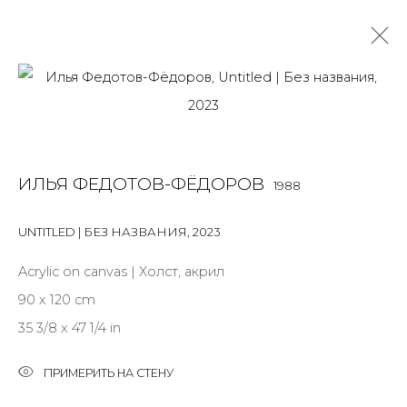
ИЛЬЯ ФЕДОТОВ-ФЁДОРОВ
1988
OVERVIEW
BIOGRAPHY
WORKS
EXHIBITIONS
ИЛЬЯ ФЕДОТОВ-ФЁДОРОВ
1988
ART FAIRS
NEWS
PUBLICATIONS
ПУБЛИКАЦИИ
СОБЫТИЯ
САЙТ ХУДОЖНИКА
UNTITLED | БЕЗ НАЗВАНИЯ
,
2023
Acrylic on canvas | Холст, акрил
90 x 120 cm
JOIN OUR MAILING LIST
35 3/8 x 47 1/4 in
First name *
ПРИМЕРИТЬ НА СТЕНУ