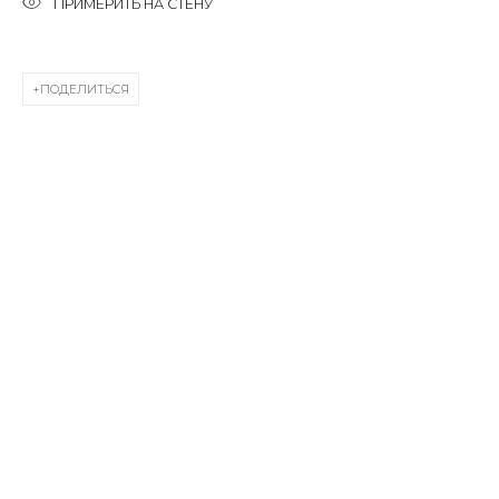
ПРИМЕРИТЬ НА СТЕНУ
Last name *
ПОДЕЛИТЬСЯ
Email *
SIGNUP
* denotes required fields
КОНТАКТЫ
ул. Жуковского д. 28, Санкт-Петербург, Россия,
191014
+7 (812) 275-97-62