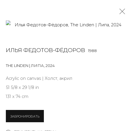
ИЛЬЯ ФЕДОТОВ-ФЁДОРОВ
1988
ИЛЬЯ ФЕДОТОВ-ФЁДОРОВ
1988
OVERVIEW
BIOGRAPHY
WORKS
EXHIBITIONS
ART FAIRS
NEWS
PUBLICATIONS
ПУБЛИКАЦИИ
THE LINDEN | ЛИПА
,
2024
СОБЫТИЯ
САЙТ ХУДОЖНИКА
Acrylic on canvas | Холст, акрил
51 5/8 x 29 1/8 in
131 x 74 cm
JOIN OUR MAILING LIST
First name *
ЗАБРОНИРОВАТЬ