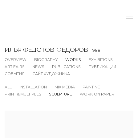
ИЛЬЯ ФЕДОТОВ-ФЁДОРОВ
1988
OVERVIEW
BIOGRAPHY
WORKS
EXHIBITIONS
ART FAIRS
NEWS
PUBLICATIONS
ПУБЛИКАЦИИ
СОБЫТИЯ
САЙТ ХУДОЖНИКА
ALL
INSTALLATION
MIX MEDIA
PAINTING
PRINT & MULTIPLES
SCULPTURE
WORK ON PAPER