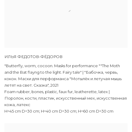
ИЛЬЯ ФЕДОТОВ-ФЁДОРОВ
"Butterfly, worm, cocoon. Masks for performance ""The Moth
and the Bat flayng to the light. Fairy tale" | "Бабочка, червь,
кокон. Маски для перформанса "Мотылёк и летучая мышь
летят на свет. Сказка"
,
2021
Foam rubber, bones, plastic, faux fur, leatherette, latex |
Поролон, кости, пластик, искусственный мех, искусственная
кожа, латекс
H=45 cm D=30 cm; H=40 cm D=30 cm; H=60 cm D=30 cm