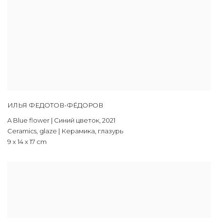
ИЛЬЯ ФЕДОТОВ-ФЁДОРОВ
A Blue flower | Синий цветок
,
2021
Ceramics, glaze | Керамика, глазурь
9 х 14 х 17 cm