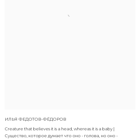
ИЛЬЯ ФЕДОТОВ-ФЁДОРОВ
Creature that believes it is a head, whereas it is a baby |
Существо, которое думает что оно - голова, но оно -