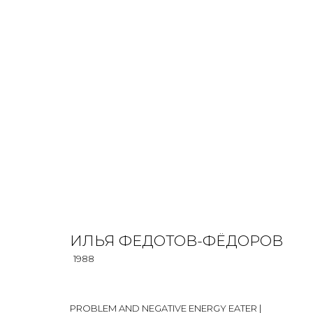
ИЛЬЯ ФЕДОТОВ-ФЁДОРОВ
1988
OVERVIEW
BIOGRAPHY
WORKS
EXHIBITIONS
ИЛЬЯ ФЕДОТОВ-ФЁДОРОВ
1988
PROBLEM AND NEGATIVE ENERGY EATER |