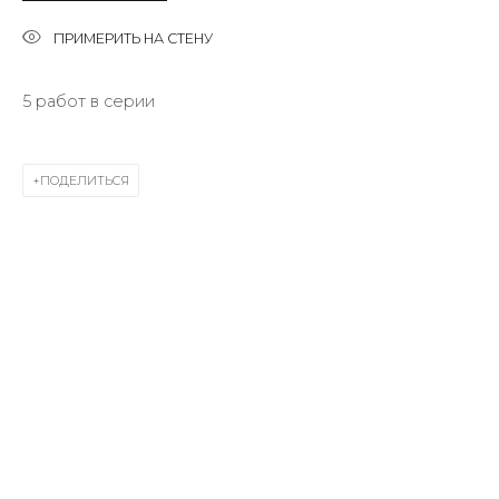
First name *
ПРИМЕРИТЬ НА СТЕНУ
5 работ в серии
Last name *
ПОДЕЛИТЬСЯ
Email *
SIGNUP
* denotes required fields
КОНТАКТЫ