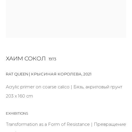
First name *
Last name *
Email *
ХАИМ СОКОЛ
1973
RAT QUEEN | КРЫСИНАЯ КОРОЛЕВА
,
2021
SIGNUP
Acrylic primer on coarse calico | Бязь, акриловый грунт
* denotes required fields
203 х 160 cm
EXHIBITIONS
Transformation as a Form of Resistance | Превращение
КОНТАКТЫ