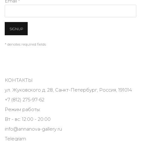
Email *
SIGNUP
* denotes required fields
КОНТАКТЫ
ул. Жуковского д. 28, Санкт-Петербург, Россия, 191014
+7 (812) 275-97-62
Режим работы:
Вт - вс: 12:00 - 20:00
info@annanova-gallery.ru
Telegram