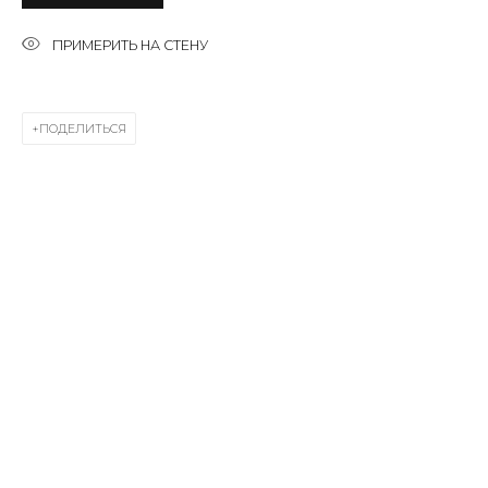
First name *
ПРИМЕРИТЬ НА СТЕНУ
Last name *
ПОДЕЛИТЬСЯ
Email *
SIGNUP
* denotes required fields
КОНТАКТЫ