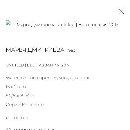
МАРЬЯ ДМИТРИЕВА
1983
МАРЬЯ ДМИТРИЕВА
1983
OVERVIEW
BIOGRAPHY
WORKS
EXHIBITIONS
ART FAIRS
NEWS
PUBLICATIONS
ПУБЛИКАЦИИ
UNTITLED | БЕЗ НАЗВАНИЯ
,
2017
СОБЫТИЯ
Watercolor on paper | Бумага, акварель
ALL
INSTALLATION
MIX MEDIA
PAINTING
15 x 21 cm
SCULPTURE
WORK ON PAPER
5 7/8 x 8 1/4 in
Серия:
En cenote
₽ 22,000.00
JOIN OUR MAILING LIST