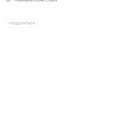
ПРИМЕРИТЬ НА СТЕНУ
First name *
ПОДЕЛИТЬСЯ
Last name *
Email *
SIGNUP
* denotes required fields
КОНТАКТЫ