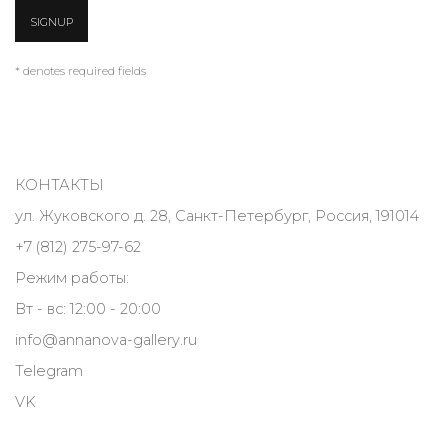
SIGNUP
* denotes required fields
КОНТАКТЫ
ул. Жуковского д. 28, Санкт-Петербург, Россия, 191014
+7 (812) 275-97-62
Режим работы:
Вт - вс: 12:00 - 20:00
info@annanova-gallery.ru
Telegram
VK