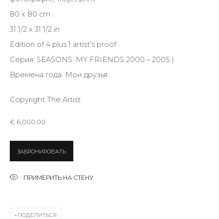
Last name *
80 x 80 cm
31 1/2 x 31 1/2 in
Email *
Edition of 4 plus 1 artist's proof
Серия:
SEASONS. MY FRIENDS 2000 – 2005 |
Времена года. Мои друзья
SIGNUP
Copyright The Artist
* denotes required fields
€ 6,000.00
ЗАБРОНИРОВАТЬ
КОНТАКТЫ
ПРИМЕРИТЬ НА СТЕНУ
ул. Жуковского д. 28, Санкт-Петербург, Россия,
191014
+7 (812) 275-97-62
ПОДЕЛИТЬСЯ