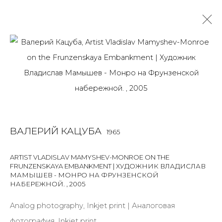
ВАЛЕРИЙ КАЦУБА
1965
OVERVIEW
BIOGRAPHY
WORKS
ART FAIRS
NEWS
PUBLICATIONS
ПУБЛИКАЦИИ
САЙТ ХУДОЖНИКА
ВАЛЕРИЙ КАЦУБА
1965
ARTIST VLADISLAV MAMYSHEV-MONROE ON THE
FRUNZENSKAYA EMBANKMENT | ХУДОЖНИК ВЛАДИСЛАВ
JOIN OUR MAILING LIST
МАМЫШЕВ - МОНРО НА ФРУНЗЕНСКОЙ
НАБЕРЕЖНОЙ.
,
2005
First name *
Analog photography, Inkjet print | Аналоговая
фотография, Inkjet print