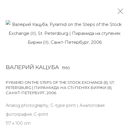
ВАЛЕРИЙ КАЦУБА
1965
OVERVIEW
BIOGRAPHY
WORKS
ART FAIRS
NEWS
PUBLICATIONS
ПУБЛИКАЦИИ
ВАЛЕРИЙ КАЦУБА
1965
САЙТ ХУДОЖНИКА
PYRAMID ON THE STEPS OF THE STOCK EXCHANGE (II), ST.
PETERSBURG | ПИРАМИДА НА СТУПЕНЯХ БИРЖИ (II),
САНКТ-ПЕТЕРБУРГ
,
2006
JOIN OUR MAILING LIST
Analog photography, C-type print | Аналоговая
First name *
фотография, C-print
117 x 100 cm