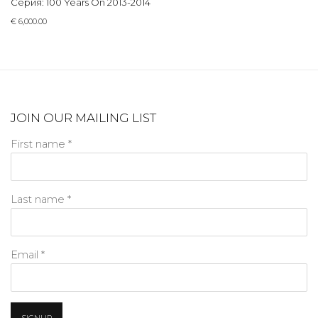
Серия:
100 Years On 2013-2014
€ 6,000.00
JOIN OUR MAILING LIST
First name *
Last name *
Email *
SIGNUP