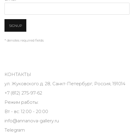
SIGNUP
* denotes required fields
КОНТАКТЫ
ул. Жуковского д. 28, Санкт-Петербург, Россия, 191014
+7 (812) 275-97-62
Режим работы:
Вт - вс: 12:00 - 20:00
info@annanova-gallery.ru
Telegram