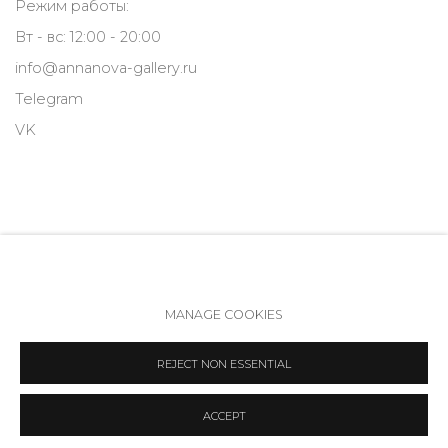
Режим работы:
Вт - вс: 12:00 - 20:00
info@annanova-gallery.ru
Telegram
VK
MANAGE COOKIES
Политика обеспечения доступа
Manage cookies
REJECT NON ESSENTIAL
COPYRIGHT © 2026 ANNA NOVA GALLERY
SITE BY ARTLOGIC
ACCEPT