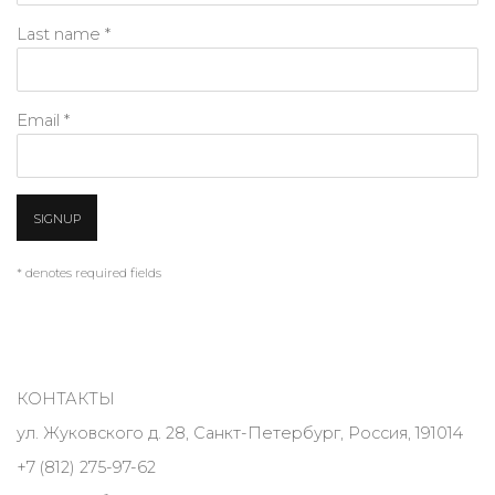
Last name *
Email *
SIGNUP
* denotes required fields
КОНТАКТЫ
ул. Жуковского д. 28, Санкт-Петербург, Россия, 191014
+7 (812) 275-97-62