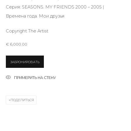
Серия:
SEASONS. MY FRIENDS 2000 – 2005 |
Времена года. Мои друзья
Last name *
Copyright The Artist
Email *
€ 6,000.00
ЗАБРОНИРОВАТЬ
SIGNUP
ПРИМЕРИТЬ НА СТЕНУ
* denotes required fields
ПОДЕЛИТЬСЯ
КОНТАКТЫ
ул. Жуковского д. 28, Санкт-Петербург, Россия,