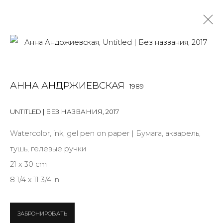
АННА АНДРЖИЕВСКАЯ
1989
АННА АНДРЖИЕВСКАЯ
1989
OVERVIEW
BIOGRAPHY
WORKS
EXHIBITIONS
ART FAIRS
NEWS
PUBLICATIONS
ПУБЛИКАЦИИ
UNTITLED | БЕЗ НАЗВАНИЯ
,
2017
СОБЫТИЯ
САЙТ ХУДОЖНИКА
Watercolor, ink, gel pen on paper | Бумага, акварель,
ALL
INSTALLATION
MIX MEDIA
PAINTING
тушь, гелевые ручки
SCULPTURE
WORK ON PAPER
21 x 30 cm
8 1/4 x 11 3/4 in
JOIN OUR MAILING LIST
ЗАБРОНИРОВАТЬ