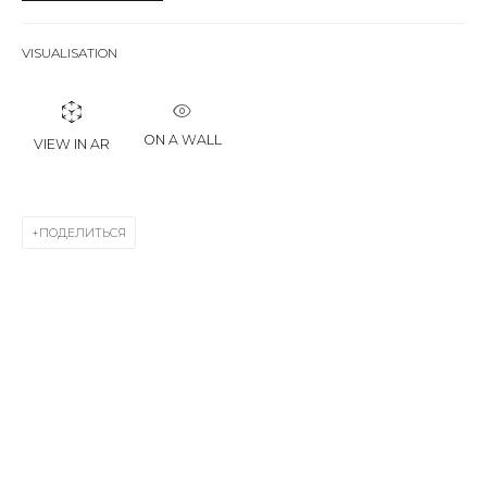
First name *
VISUALISATION
Last name *
ON A WALL
VIEW IN AR
Email *
ПОДЕЛИТЬСЯ
SIGNUP
* denotes required fields
КОНТАКТЫ