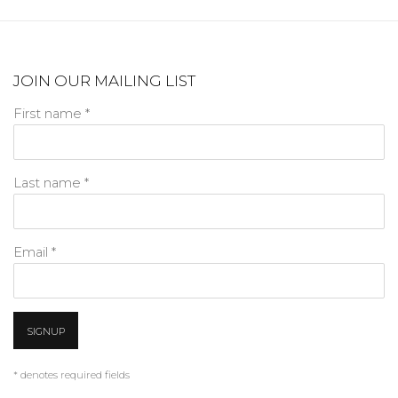
JOIN OUR MAILING LIST
First name *
Last name *
Email *
SIGNUP
* denotes required fields