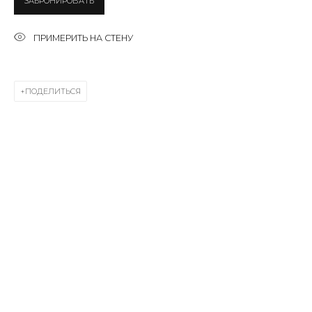
ЗАБРОНИРОВАТЬ
First name *
ПРИМЕРИТЬ НА СТЕНУ
Last name *
ПОДЕЛИТЬСЯ
Email *
SIGNUP
* denotes required fields
КОНТАКТЫ