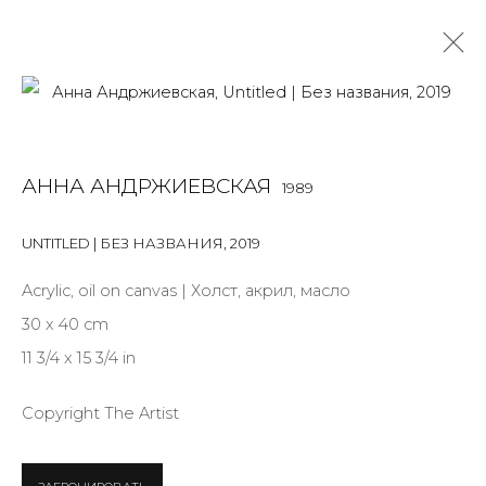
АННА АНДРЖИЕВСКАЯ
1989
АННА АНДРЖИЕВСКАЯ
1989
OVERVIEW
BIOGRAPHY
WORKS
EXHIBITIONS
ART FAIRS
NEWS
PUBLICATIONS
ПУБЛИКАЦИИ
UNTITLED | БЕЗ НАЗВАНИЯ
,
2019
СОБЫТИЯ
САЙТ ХУДОЖНИКА
Acrylic, oil on canvas | Холст, акрил, масло
ALL
INSTALLATION
MIX MEDIA
PAINTING
30 x 40 cm
SCULPTURE
WORK ON PAPER
11 3/4 x 15 3/4 in
Copyright The Artist
JOIN OUR MAILING LIST