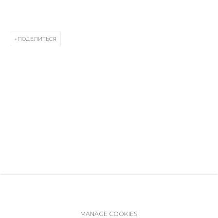
ул. Жуковского д. 28, Санкт-Петербург, Россия,
191014
+7 (812) 275-97-62
ПОДЕЛИТЬСЯ
Режим работы:
Вт - вс: 12:00 - 20:00
info@annanova-gallery.ru
Telegram
VK
Политика обеспечения доступа
Manage cookies
MANAGE COOKIES