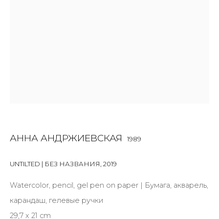
First name *
Last name *
Email *
SIGNUP
АННА АНДРЖИЕВСКАЯ
1989
* denotes required fields
UNTILTED | БЕЗ НАЗВАНИЯ
,
2019
Watercolor, pencil, gel pen on paper | Бумага, акварель,
карандаш, гелевые ручки
КОНТАКТЫ
29,7 x 21 cm