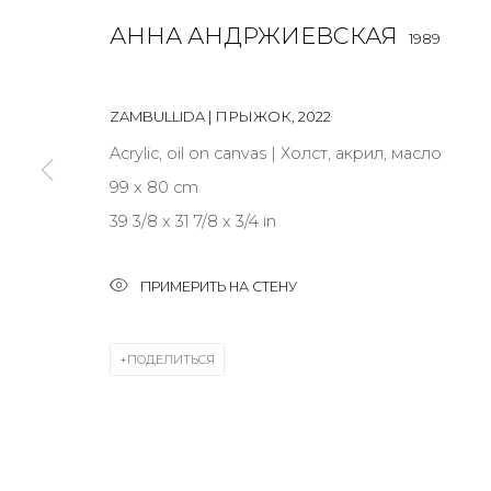
АННА АНДРЖИЕВСКАЯ
1989
JOIN OUR MAILING LIST
First name *
ZAMBULLIDA | ПРЫЖОК
,
2022
Acrylic, oil on canvas | Холст, акрил, масло
99 x 80 cm
* denotes required fields
39 3/8 x 31 7/8 x 3/4 in
ПРИМЕРИТЬ НА СТЕНУ
КОНТАКТЫ
ул. Жуковского д. 28, Санкт-Петербург, Россия, 1
ПОДЕЛИТЬСЯ
+7 (812) 275-97-62
Режим работы:
Вт - вс: 12:00 - 20:00
info@annanova-gallery.ru