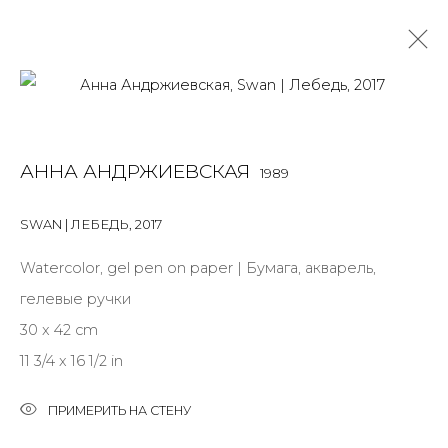
АННА АНДРЖИЕВСКАЯ
1989
АННА АНДРЖИЕВСКАЯ
1989
OVERVIEW
BIOGRAPHY
WORKS
EXHIBITIONS
ART FAIRS
NEWS
PUBLICATIONS
ПУБЛИКАЦИИ
SWAN | ЛЕБЕДЬ
,
2017
СОБЫТИЯ
САЙТ ХУДОЖНИКА
Watercolor, gel pen on paper | Бумага, акварель,
ALL
INSTALLATION
MIX MEDIA
PAINTING
гелевые ручки
SCULPTURE
WORK ON PAPER
30 x 42 cm
11 3/4 x 16 1/2 in
ПРИМЕРИТЬ НА СТЕНУ
JOIN OUR MAILING LIST