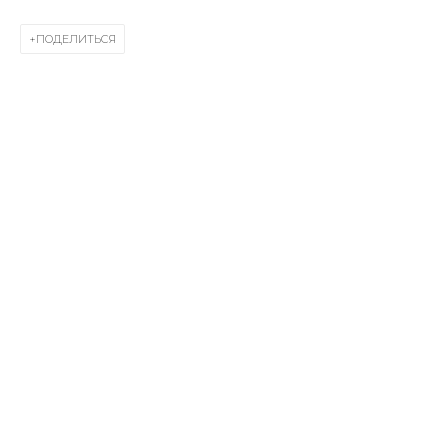
First name *
ПОДЕЛИТЬСЯ
Last name *
Email *
SIGNUP
* denotes required fields
КОНТАКТЫ