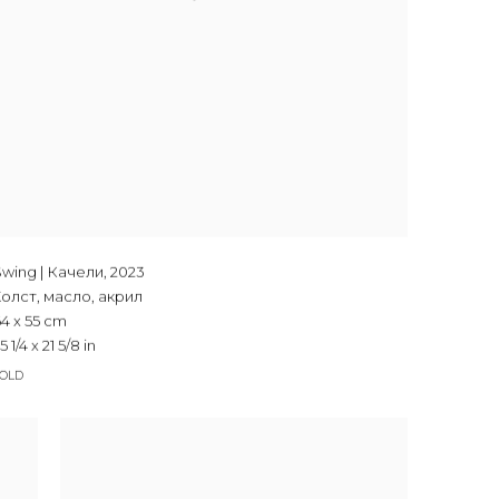
Swing | Качели
,
2023
Холст, масло, акрил
4 x 55 cm
5 1/4 x 21 5/8 in
SOLD