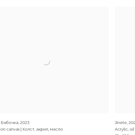
| Бабочка
,
2023
Jinete
,
20
il on canvas | Холст, акрил, масло
Acrylic, o