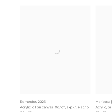
Remedios
,
2023
Mariposa 
Acrylic, oil on canvas | Холст, акрил, масло
Acrylic, o