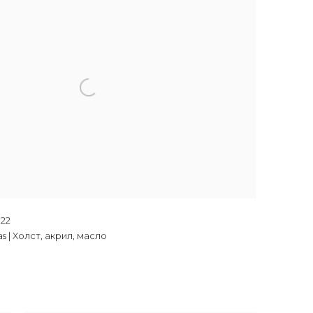
022
vas | Холст, акрил, масло