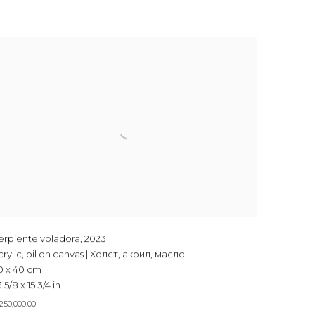
erpiente voladora
,
2023
crylic, oil on canvas | Холст, акрил, масло
0 x 40 cm
 5/8 x 15 3/4 in
250,000.00