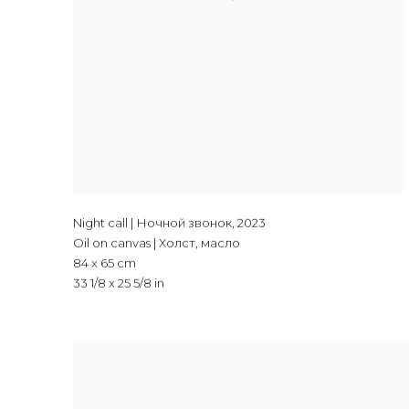
Night call | Ночной звонок
,
2023
Oil on canvas | Холст, масло
84 x 65 cm
33 1/8 x 25 5/8 in