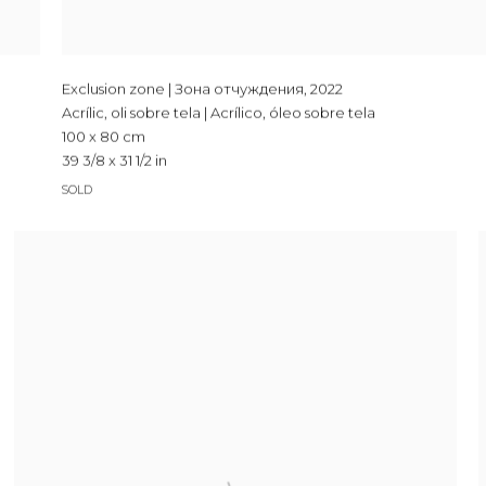
Exclusion zone | Зона отчуждения
,
2022
Acrílic, oli sobre tela | Acrílico, óleo sobre tela
100 x 80 cm
39 3/8 x 31 1/2 in
SOLD