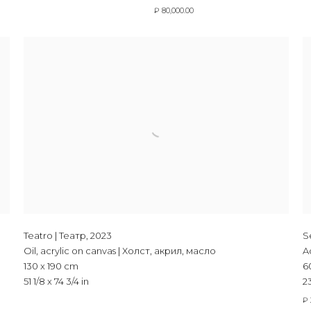
₽ 80,000.00
Teatro | Театр
,
2023
S
Oil, acrylic on canvas | Холст, акрил, масло
A
130 x 190 cm
6
51 1/8 x 74 3/4 in
23
₽ 