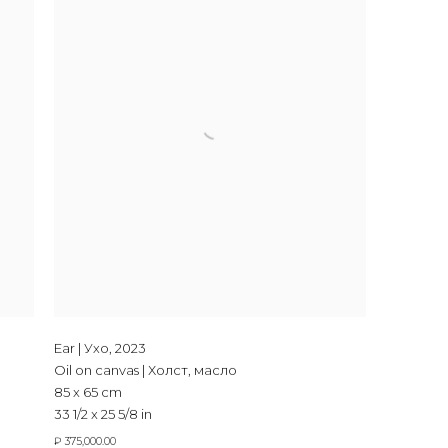
Ear | Ухо
,
2023
Oil on canvas | Холст, масло
85 x 65 cm
33 1/2 x 25 5/8 in
₽ 375,000.00