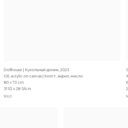
Dollhouse | Кукольный домик
,
2023
Oil, acrylic on canvas | Холст, акрил, масло
80 x 73 cm
6
31 1/2 x 28 3/4 in
2
SOLD