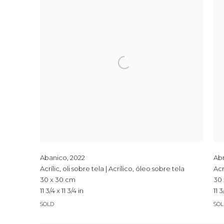
Abanico
,
2022
Ab
Acrílic, oli sobre tela | Acrílico, óleo sobre tela
Acr
30 x 30 cm
30
11 3/4 x 11 3/4 in
11 3
SOLD
SO