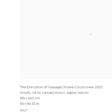
The Execution of Sausage | Казнь Сосисочки
,
2023
Acrylic, oil on canvas | Холст, акрил, масло
165 x 240 cm
65 x 94 1/2 in
SOLD