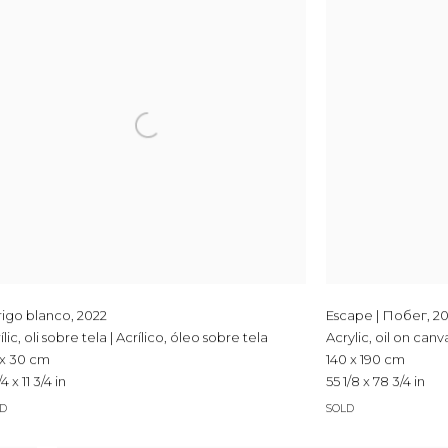
rigo blanco
,
2022
Escape | Побег
,
2
ílic, oli sobre tela | Acrílico, óleo sobre tela
Acrylic, oil on can
 x 30 cm
140 x 190 cm
/4 x 11 3/4 in
55 1/8 x 78 3/4 in
LD
SOLD