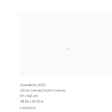
Guardería
,
2023
Oil on canvas | Холст, масло
97 x 146 cm
38 1/4 x 57 1/2 in
₽ 605,000.00