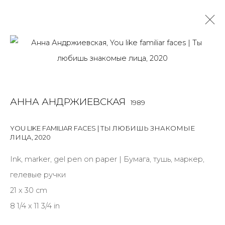
АННА АНДРЖИЕВСКАЯ
1989
OVERVIEW
BIOGRAPHY
WORKS
EXHIBITIONS
АННА АНДРЖИЕВСКАЯ
1989
ART FAIRS
NEWS
PUBLICATIONS
ПУБЛИКАЦИИ
СОБЫТИЯ
САЙТ ХУДОЖНИКА
YOU LIKE FAMILIAR FACES | ТЫ ЛЮБИШЬ ЗНАКОМЫЕ
ЛИЦА
,
2020
ALL
INSTALLATION
MIX MEDIA
PAINTING
SCULPTURE
WORK ON PAPER
Ink, marker, gel pen on paper | Бумага, тушь, маркер,
гелевые ручки
21 x 30 cm
8 1/4 x 11 3/4 in
JOIN OUR MAILING LIST