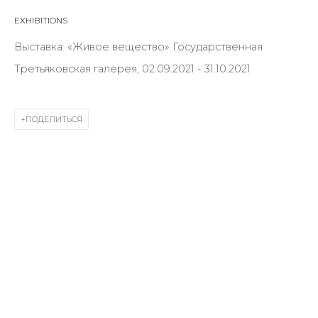
First name *
EXHIBITIONS
Выставка: «Живое вещество» Государственная
Last name *
Третьяковская галерея, 02.09.2021 - 31.10.2021
ПОДЕЛИТЬСЯ
Email *
SIGNUP
* denotes required fields
КОНТАКТЫ