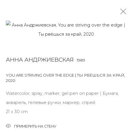
АННА АНДРЖИЕВСКАЯ
1989
OVERVIEW
BIOGRAPHY
WORKS
EXHIBITIONS
АННА АНДРЖИЕВСКАЯ
1989
ART FAIRS
NEWS
PUBLICATIONS
ПУБЛИКАЦИИ
СОБЫТИЯ
САЙТ ХУДОЖНИКА
YOU ARE STRIVING OVER THE EDGE | ТЫ РВЁШЬСЯ ЗА КРАЙ
,
2020
ALL
INSTALLATION
MIX MEDIA
PAINTING
SCULPTURE
WORK ON PAPER
Watercolor, spray, marker, gel pen on paper | Бумага,
акварель, гелевые ручки, маркер, спрей
21 x 30 cm
JOIN OUR MAILING LIST
ПРИМЕРИТЬ НА СТЕНУ