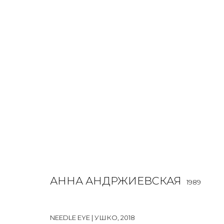
АННА АНДРЖИЕВСКАЯ
1989
OVERVIEW
BIOGRAPHY
WORKS
EXHIBITIONS
ALL
INSTALLATION
MIX MEDIA
PAINTING
SCU
АННА АНДРЖИЕВСКАЯ
1989
NEEDLE EYE | УШКО
,
2018