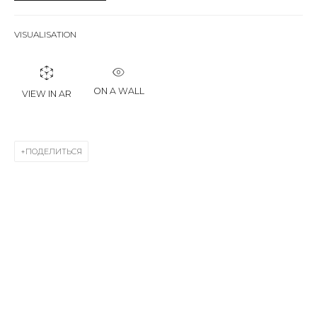
First name *
VISUALISATION
Last name *
ON A WALL
VIEW IN AR
Email *
ПОДЕЛИТЬСЯ
SIGNUP
* denotes required fields
КОНТАКТЫ