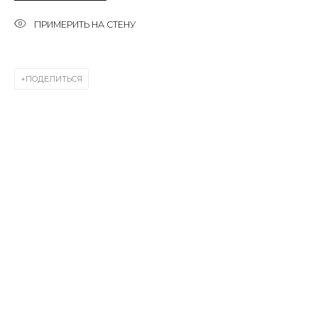
First name *
ПРИМЕРИТЬ НА СТЕНУ
Last name *
ПОДЕЛИТЬСЯ
Email *
SIGNUP
* denotes required fields
КОНТАКТЫ