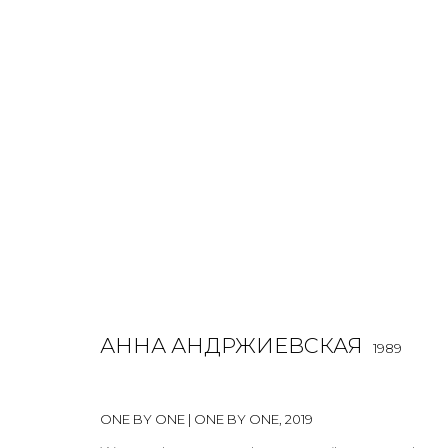
АННА АНДРЖИЕВСКАЯ
1989
OVERVIEW
BIOGRAPHY
WORKS
EXHIBITIONS
АННА АНДРЖИЕВСКАЯ
1989
ALL
INSTALLATION
MIX MEDIA
PAINTING
SCU
ONE BY ONE | ONE BY ONE
,
2019