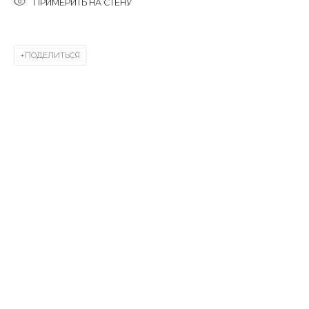
ПРИМЕРИТЬ НА СТЕНУ
First name *
ПОДЕЛИТЬСЯ
Last name *
Email *
SIGNUP
* denotes required fields
КОНТАКТЫ