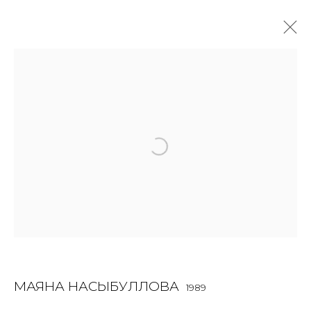
МАЯНА НАСЫБУЛЛОВА
1989
OVERVIEW
BIOGRAPHY
WORKS
EXHIBITIONS
ART FAIRS
NEWS
PUBLICATIONS
ПУБЛИКАЦИИ
ВИДЕО
ALL
BOOKS
INSTALLATION
SCULPTURE
WORK ON PAPER
МАЯНА НАСЫБУЛЛОВА
1989
JOIN OUR MAILING LIST