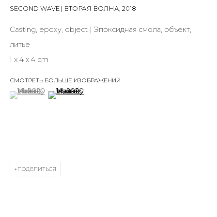
First name *
SECOND WAVE | ВТОРАЯ ВОЛНА
,
2018
Casting, epoxy, object | Эпоксидная смола, объект,
литье
Last name *
1 х 4 х 4 cm
СМОТРЕТЬ БОЛЬШЕ ИЗОБРАЖЕНИЙ
Email *
(View a larger image of thumbnail 1 )
, currently selected.
, currently selected.
, currently selected.
(View a larger image of thumbnail 2 )
SIGNUP
* denotes required fields
ПОДЕЛИТЬСЯ
КОНТАКТЫ