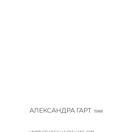
АЛЕКСАНДРА ГАРТ
1988
OVERVIEW
BIOGRAPHY
WORKS
EXHIBITIONS
ALL
INSTALLATION
LIGHTBOX
MIX MEDIA
PAI
АЛЕКСАНДРА ГАРТ
1988
UNTITLED | БЕЗ НАЗВАНИЯ
,
2019