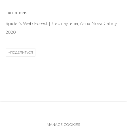
ул. Жуковского д. 28, Санкт-Петербург, Россия,
191014
EXHIBITIONS
+7 (812) 275-97-62
Spider’s Web Forest | Лес паутины, Anna Nova Gallery
Режим работы:
2020
Вт - вс: 12:00 - 20:00
info@annanova-gallery.ru
ПОДЕЛИТЬСЯ
Telegram
VK
Политика обеспечения доступа
Manage cookies
MANAGE COOKIES