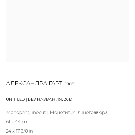
First name *
Last name *
Email *
SIGNUP
АЛЕКСАНДРА ГАРТ
1988
* denotes required fields
UNTITLED | БЕЗ НАЗВАНИЯ
,
2019
Monoprint, linocut | Монотипия, линогравюра
61 x 44 cm
КОНТАКТЫ
24 x 17 3/8 in