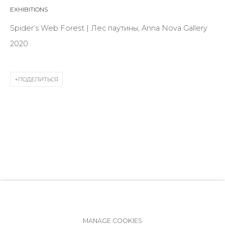
ул. Жуковского д. 28, Санкт-Петербург, Россия,
EXHIBITIONS
191014
Spider’s Web Forest | Лес паутины, Anna Nova Gallery
+7 (812) 275-97-62
2020
Режим работы:
Вт - вс: 12:00 - 20:00
ПОДЕЛИТЬСЯ
info@annanova-gallery.ru
Telegram
VK
Политика обеспечения доступа
Manage cookies
MANAGE COOKIES