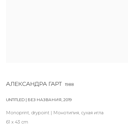
First name *
Last name *
Email *
SIGNUP
АЛЕКСАНДРА ГАРТ
1988
* denotes required fields
UNTITLED | БЕЗ НАЗВАНИЯ
,
2019
Monoprint, drypoint | Монотипия, сухая игла
61 x 43 cm
КОНТАКТЫ