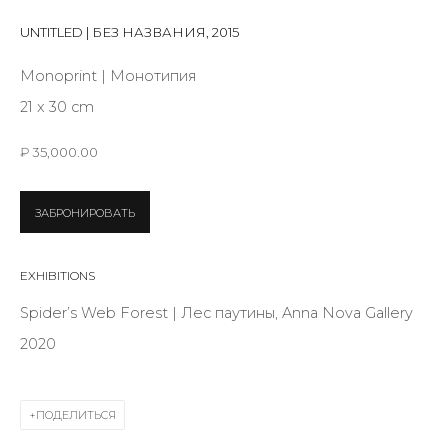
First name *
UNTITLED | БЕЗ НАЗВАНИЯ
,
2015
Monoprint | Монотипия
Last name *
21 x 30 cm
₽ 35,000.00
Email *
ЗАБРОНИРОВАТЬ
SIGNUP
EXHIBITIONS
Spider’s Web Forest | Лес паутины, Anna Nova Gallery
* denotes required fields
2020
ПОДЕЛИТЬСЯ
КОНТАКТЫ