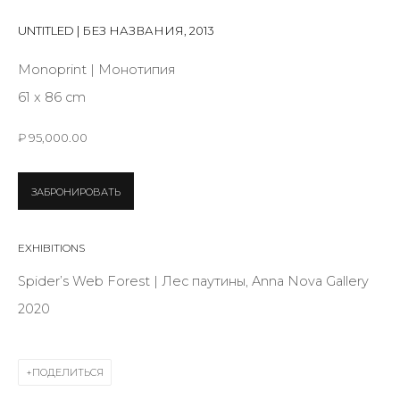
First name *
UNTITLED | БЕЗ НАЗВАНИЯ
,
2013
Monoprint | Монотипия
Last name *
61 x 86 cm
₽ 95,000.00
Email *
ЗАБРОНИРОВАТЬ
SIGNUP
EXHIBITIONS
* denotes required fields
Spider’s Web Forest | Лес паутины, Anna Nova Gallery
2020
ПОДЕЛИТЬСЯ
КОНТАКТЫ