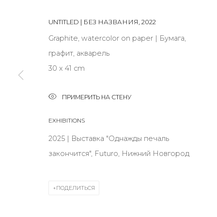
UNTITLED | БЕЗ НАЗВАНИЯ
,
2022
JOIN OUR MAILING LIST
Graphite, watercolor on paper | Бумага,
First name *
графит, акварель
30 x 41 cm
* denotes required fields
ПРИМЕРИТЬ НА СТЕНУ
EXHIBITIONS
2025 | Выставка "Однажды печаль
КОНТАКТЫ
закончится", Futuro, Нижний Новгород
ул. Жуковского д. 28, Санкт-Петербург, Россия, 1
+7 (812) 275-97-62
Режим работы:
ПОДЕЛИТЬСЯ
Вт - вс: 12:00 - 20:00
info@annanova-gallery.ru