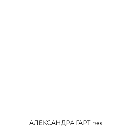
АЛЕКСАНДРА ГАРТ
1988
OVERVIEW
BIOGRAPHY
WORKS
EXHIBITIONS
ALL
INSTALLATION
LIGHTBOX
MIX MEDIA
PAI
АЛЕКСАНДРА ГАРТ
1988