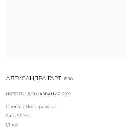
Last name *
Email *
SIGNUP
* denotes required fields
АЛЕКСАНДРА ГАРТ
1988
UNTITLED | БЕЗ НАЗВАНИЯ
,
2019
КОНТАКТЫ
Linocut | Линогравюра
ул. Жуковского д. 28, Санкт-Петербург, Россия,
44 x 30 cm
191014
1/1 AP
+7 (812) 275-97-62