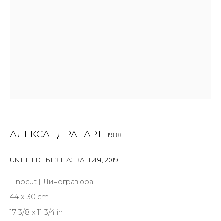
Last name *
Email *
SIGNUP
* denotes required fields
АЛЕКСАНДРА ГАРТ
1988
UNTITLED | БЕЗ НАЗВАНИЯ
,
2019
КОНТАКТЫ
Linocut | Линогравюра
ул. Жуковского д. 28, Санкт-Петербург, Россия,
44 x 30 cm
191014
17 3/8 x 11 3/4 in
+7 (812) 275-97-62