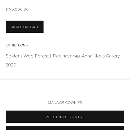
Режим работы:
₽ 70,000.00
Вт - вс: 12:00 - 20:00
info@annanova-gallery.ru
ЗАБРОНИРОВАТЬ
Telegram
VK
EXHIBITIONS
Spider’s Web Forest | Лес паутины, Anna Nova Gallery
2020
ПОДЕЛИТЬСЯ
Политика обеспечения доступа
Manage cookies
MANAGE COOKIES
COPYRIGHT © 2026 ANNA NOVA GALLERY
SITE BY ARTLOGIC
REJECT NON ESSENTIAL