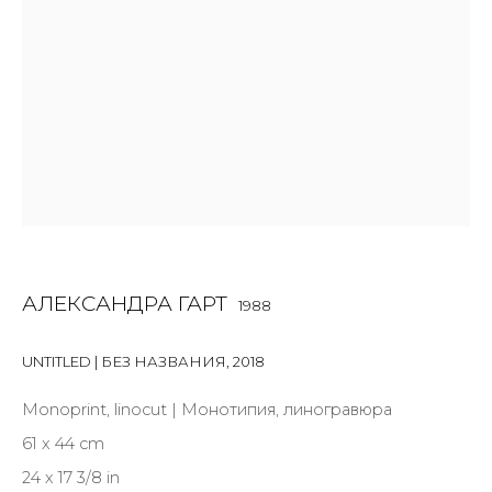
Last name *
Email *
SIGNUP
* denotes required fields
АЛЕКСАНДРА ГАРТ
1988
UNTITLED | БЕЗ НАЗВАНИЯ
,
2018
КОНТАКТЫ
ул. Жуковского д. 28, Санкт-Петербург, Россия,
Monoprint, linocut | Монотипия, линогравюра
191014
61 x 44 cm
+7 (812) 275-97-62
24 x 17 3/8 in