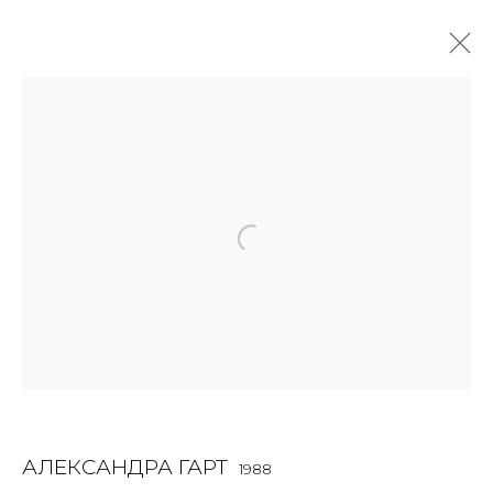
АЛЕКСАНДРА ГАРТ
1988
OVERVIEW
BIOGRAPHY
WORKS
EXHIBITIONS
ART FAIRS
NEWS
PUBLICATIONS
ПУБЛИКАЦИИ
ВИДЕО
СОБЫТИЯ
JOIN OUR MAILING LIST
First name *
АЛЕКСАНДРА ГАРТ
1988