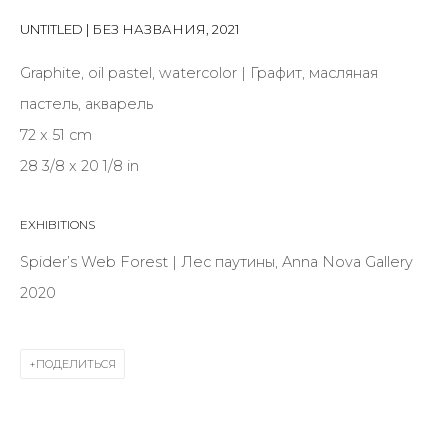
Last name *
UNTITLED | БЕЗ НАЗВАНИЯ
,
2021
Graphite, oil pastel, watercolor | Графит, масляная
Email *
пастель, акварель
72 x 51 cm
28 3/8 x 20 1/8 in
SIGNUP
EXHIBITIONS
* denotes required fields
Spider’s Web Forest | Лес паутины, Anna Nova Gallery
2020
КОНТАКТЫ
ПОДЕЛИТЬСЯ
ул. Жуковского д. 28, Санкт-Петербург, Россия,
191014
+7 (812) 275-97-62