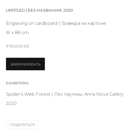
Last name *
UNTITLED | БЕЗ НАЗВАНИЯ
,
2020
Engraving on cardboard | Гравюра на картоне
Email *
61 x 86 cm
₽ 95,000.00
SIGNUP
ЗАБРОНИРОВАТЬ
* denotes required fields
EXHIBITIONS
Spider’s Web Forest | Лес паутины, Anna Nova Gallery
КОНТАКТЫ
2020
ул. Жуковского д. 28, Санкт-Петербург, Россия,
191014
ПОДЕЛИТЬСЯ
+7 (812) 275-97-62