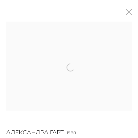
АЛЕКСАНДРА ГАРТ
1988
OVERVIEW
BIOGRAPHY
WORKS
EXHIBITIONS
ART FAIRS
NEWS
PUBLICATIONS
ПУБЛИКАЦИИ
ВИДЕО
СОБЫТИЯ
JOIN OUR MAILING LIST
First name *
АЛЕКСАНДРА ГАРТ
1988