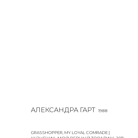
АЛЕКСАНДРА ГАРТ
1988
OVERVIEW
BIOGRAPHY
WORKS
EXHIBITIONS
АЛЕКСАНДРА ГАРТ
1988
GRASSHOPPER, MY LOYAL COMRADE |
КУЗНЕЧИК, МОЙ ВЕРНЫЙ ТОВАРИЩ
,
2011-