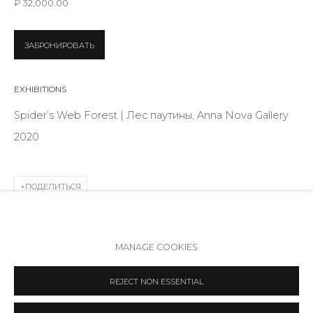
₽ 32,000.00
Режим работы:
Вт - вс: 12:00 - 20:00
ЗАБРОНИРОВАТЬ
info@annanova-gallery.ru
Telegram
EXHIBITIONS
VK
Spider’s Web Forest | Лес паутины, Anna Nova Gallery
2020
ПОДЕЛИТЬСЯ
Политика обеспечения доступа
Manage cookies
MANAGE COOKIES
COPYRIGHT © 2026 ANNA NOVA GALLERY
SITE BY ARTLOGIC
REJECT NON ESSENTIAL