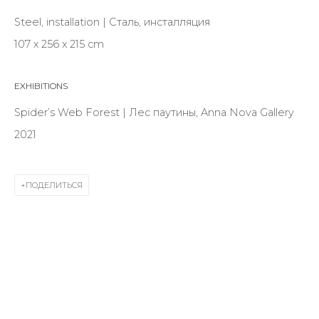
Last name *
Steel, installation | Сталь, инсталляция
107 х 256 х 215 cm
Email *
EXHIBITIONS
Spider’s Web Forest | Лес паутины, Anna Nova Gallery
SIGNUP
2021
* denotes required fields
ПОДЕЛИТЬСЯ
КОНТАКТЫ
ул. Жуковского д. 28, Санкт-Петербург, Россия,
191014
+7 (812) 275-97-62