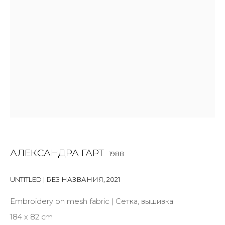
Last name *
Email *
SIGNUP
* denotes required fields
АЛЕКСАНДРА ГАРТ
1988
КОНТАКТЫ
UNTITLED | БЕЗ НАЗВАНИЯ
,
2021
ул. Жуковского д. 28, Санкт-Петербург, Россия,
Embroidery on mesh fabric | Сетка, вышивка
191014
184 x 82 cm
+7 (812) 275-97-62