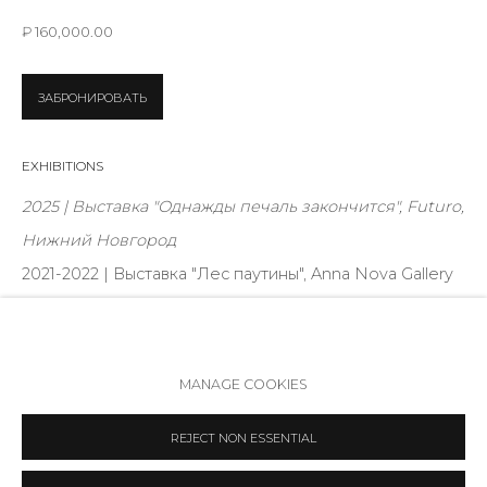
Режим работы:
₽ 160,000.00
Вт - вс: 12:00 - 20:00
info@annanova-gallery.ru
ЗАБРОНИРОВАТЬ
Telegram
VK
EXHIBITIONS
2025 | Выставка "Однажды печаль закончится", Futuro,
Нижний Новгород
2021-2022 | Выставка "Лес паутины", Anna Nova Gallery
ПОДЕЛИТЬСЯ
Политика обеспечения доступа
Manage cookies
MANAGE COOKIES
COPYRIGHT © 2026 ANNA NOVA GALLERY
SITE BY ARTLOGIC
REJECT NON ESSENTIAL